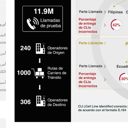
أوروبا – x
الشر
voix
أمريكا 
أمريك
الكاريبي 
voix