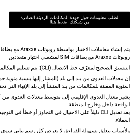
لطلب معلومات حول جودة المكالمات الرديئة الصادرة
من شبكتك اضغط هنا!
روبوتات Araxxe مع بطاقات SIM لمشغلي اختبار متعددين.
التنسيق الصحيح لمعرّف خط الاتصال (CLI): يتم تسليم المكالمات وفقاً للتنسيق E.164.
إن معدلات العدوى من بلد إلى بلد (المشار إليها بنسبة مئوية حم
المئوية المقننة للمكالمات من بلد المنشأ إلى بلد الإنهاء التي تحتوي على CLI غير بلد 
يشير معدل العدوى الإقليمي إلى متوسط معدلات العدوى من كل
الواقعة داخل وخارج المنطقة.
يعد تعديل CLI دليلاً على الاحتيال في التجاوز أو خطأ ف
العملاء.
ولأسباب تتعلق بسهولة القراءة، لا يعرض كل رسم بياني سوى مج