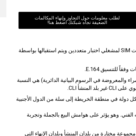
لطلب معلومات حول التجاوز وإنهاء المكالمات
الضعيفة تجاه شبكتك اضغط هنا!
يتم إنشاء معاملات الاختبار بواسطة روبوتات Araxxe مع بطاقات SIM لمشغلي اختبار متعددين ويتم استقبالها بواسطة
راء والمعروضة في الرسوم البيانية الدائرية) هي النسبة
المنشأ CLI.
 دولة في منطقة الخريطة إلى سلة من الدول الأجنبية
ي التوجيه الفني. وهو يؤثر على هوامش البيع بالجملة وتجربة
موعة مختارة من بلدان المنشأ وبلدان الإنهاء التي