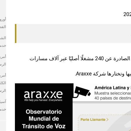
أورو
القصي
الشر
خدمة
أمري
» حركة المرور الصادرة عن 240 مشغلًا أصليًا عبر آلاف مسارات
الرسا
ختارها شركة Araxxe.
أمريك
الكا
الرسا
آسيا
خدمة