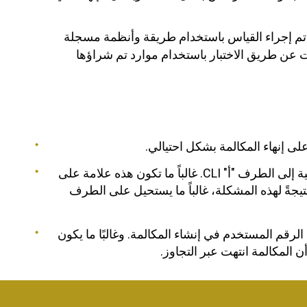
انات الرادار في جميع أنحاء العالم هي ملكية لشركة Araxxe. تم إجراء القياس باستخدام طريقة وأنظمة مسجلة
ختراع من Araxxe. تم إنشاء البيانات عن طريق الاختبار باستخدام موارد تم شراؤها
: تعني أن المكالمة اكتملت مع إضافة أرقام إضافية إلى الطرف "أ" CLI. غالباً ما تكون هذه علامة على
يجةً لهذه المشكلة، غالباً ما يستحيل على الطرف
 انتهت برقم CLI مختلف عن الرقم المستخدم في إنشاء المكالمة. وغالبًا ما يكون
 المكالمة انتهت عبر التجاوز.