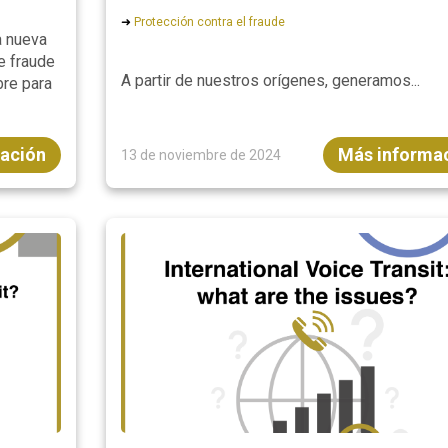
➜
Protección contra el fraude
a nueva
e fraude
A partir de nuestros orígenes, generamos...
bre para
ación
Más informa
13 de noviembre de 2024