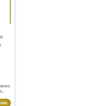
de
o
tantes
...
ción